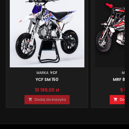
MARKA:
YCF
MAR
YCF SM 150
MRF 80
Cena
Cen
10 199,00 zł
5 50
Dodaj do koszyka
Doda

