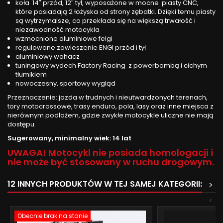
koła 14″ przód, 12″ tył, wyposażone w mocne piasty CNC,
które posiadają 2 łożyska od strony zębatki. Dzięki temu piasty
są wytrzymalsze, co przekłada się na większą trwałość i
niezawodność motocykla
wzmocnione aluminiowe felgi
regulowane zawieszenie ENGI przód i tył
aluminiowy wahacz
tuningowy wydech Factory Racing z powerbombą i cichym
tłumikiem
nowoczesny, sportowy wygląd
Przeznaczenie: jazda w trudnych i nieutwardzonych terenach,
tory motocrossowe, trasy enduro, pola, lasy oraz inne miejsca z
nierównym podłożem, gdzie zwykłe motocykle uliczne nie mają
dostępu.
Sugerowany, minimalny wiek: 14 lat
UWAGA! Motocykl nie posiada homologacji i
nie może być stosowany w ruchu drogowym.
12 INNYCH PRODUKTÓW W TEJ SAMEJ KATEGORII:
>
<
Obecnie brak na stanie