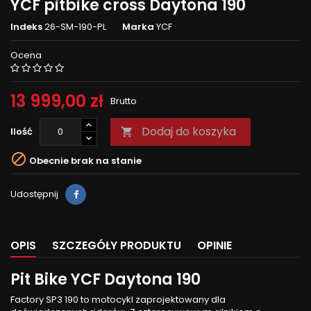
YCF pitbike cross Daytona 190
Indeks
26-SM-190-PL
Marka
YCF
Ocena
13 999,00 zł
Brutto
Dodaj do koszyka
Ilość


Obecnie brak na stanie
Udostępnij
OPIS
SZCZEGÓŁY PRODUKTU
OPINIE
Pit Bike YCF Daytona 190
Factory SP3 190 to motocykl zaprojektowany dla