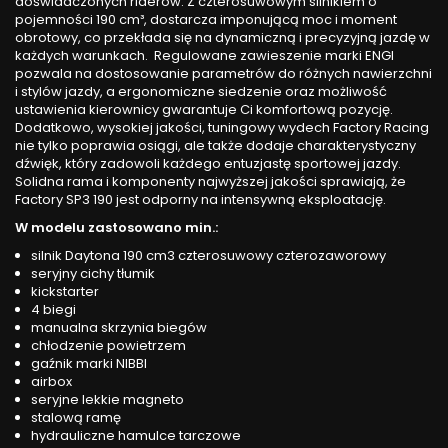
doświadczonych riderów. Z czterosuwowym silnikiem o
pojemności 190 cm³, dostarcza imponującą moc i moment
obrotowy, co przekłada się na dynamiczną i precyzyjną jazdę w
każdych warunkach. Regulowane zawieszenie marki ENGI
pozwala na dostosowanie parametrów do różnych nawierzchni
i stylów jazdy, a ergonomiczne siedzenie oraz możliwość
ustawienia kierownicy gwarantuje Ci komfortową pozycję.
Dodatkowo, wysokiej jakości, tuningowy wydech Factory Racing
nie tylko poprawia osiągi, ale także dodaje charakterystyczny
dźwięk, który zadowoli każdego entuzjastę sportowej jazdy.
Solidna rama i komponenty najwyższej jakości sprawiają, że
Factory SP3 190 jest odporny na intensywną eksploatację.
W modelu zastosowano min.:
silnik Daytona 190 cm3 czterosuwowy czterozaworowy
seryjny cichy tłumik
kickstarter
4 biegi
manualna skrzynia biegów
chłodzenie powietrzem
gaźnik marki NIBBI
airbox
seryjne lekkie magneto
stalową ramę
hydrauliczne hamulce tarczowe